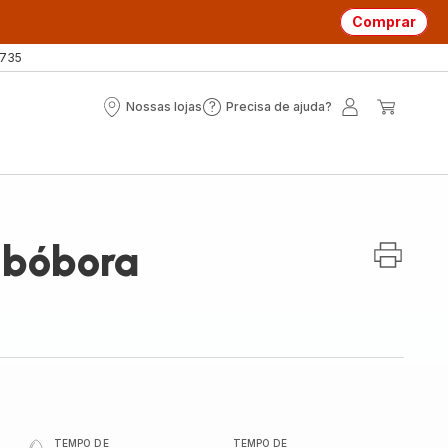
Comprar
 735
Nossas lojas
Precisa de ajuda?
Nossas
Precisa
A
O
lojas
de
minha
meu
ajuda?
conta
carrin
abóbora
TEMPO DE
TEMPO DE