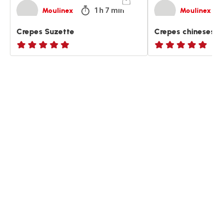
1 h 7 min
Moulinex
Moulinex
Crepes Suzette
Crepes chineses
ratings.NaN
ratings.NaN