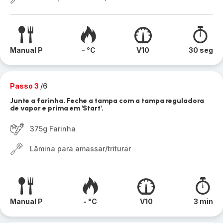
Manual P
- °C
V10
30 seg
Passo 3
/6
Junte a farinha. Feche a tampa com a tampa reguladora
de vapor e prima em 'Start'.
375g Farinha
Lâmina para amassar/triturar
Manual P
- °C
V10
3 min