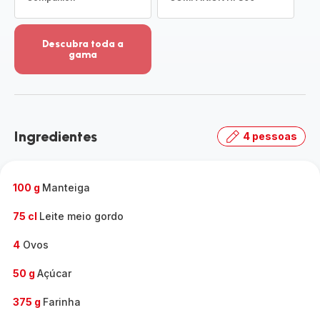
Descubra toda a
gama
Ver
mais
detalhes
-
Descubra
Ingredientes
4 pessoas
toda
a
gama
-
100 g
Manteiga
75 cl
Leite meio gordo
4
Ovos
50 g
Açúcar
375 g
Farinha