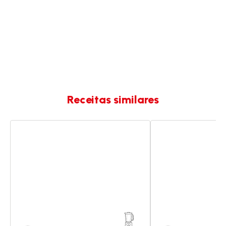
Receitas similares
Crepes
Crepes
Suzette
chineses