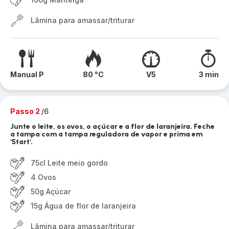
Lâmina para amassar/triturar
Manual P
80 °C
V5
3 min
Passo 2
/6
Junte o leite, os ovos, o açúcar e a flor de laranjeira. Feche
a tampa com a tampa reguladora de vapor e prima em
'Start'.
75cl Leite meio gordo
4 Ovos
50g Açúcar
15g Água de flor de laranjeira
Lâmina para amassar/triturar