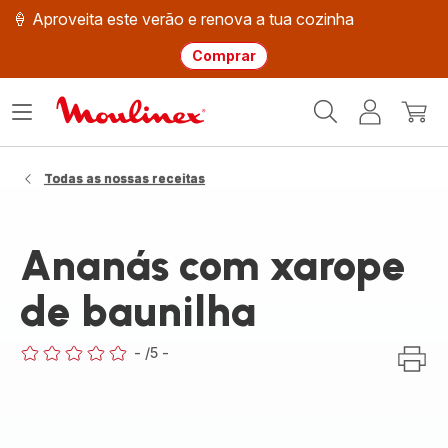
🍦 Aproveita este verão e renova a tua cozinha
Comprar
Página
Abrir
A
O
inicial
o
minha
meu
Moulinex
menu
conta
carri
Todas as nossas receitas
Ananás com xarope
de baunilha
-
/5
-
ratings.0