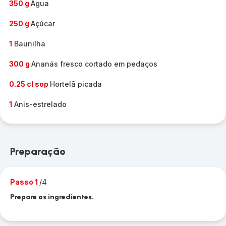
350 g
Água
250 g
Açúcar
1
Baunilha
300 g
Ananás fresco cortado em pedaços
0.25 cl sop
Hortelã picada
1
Anis-estrelado
Preparação
Passo 1
/4
Prepare os ingredientes.