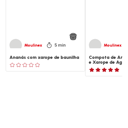
baunilha
Canela
e
Xarope
de
Agave
5 min
Moulinex
Moulinex
Ananás com xarope de baunilha
Compota de Anan
e Xarope de Agav
ratings.0
ratings.NaN