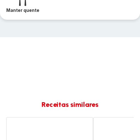
Manter quente
Receitas similares
Ananás
Compota
com
de
xarope
Ananás
de
com