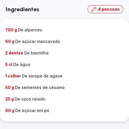
Ingredientes
4 pessoas
700 g
De alperces
60 g
De açúcar mascavado
2 dentes
De baunilha
5 cl
De água
1 colher
De xarope de agave
50 g
De sementes de sésamo
25 g
De coco ralado
60 g
De açúcar em pó