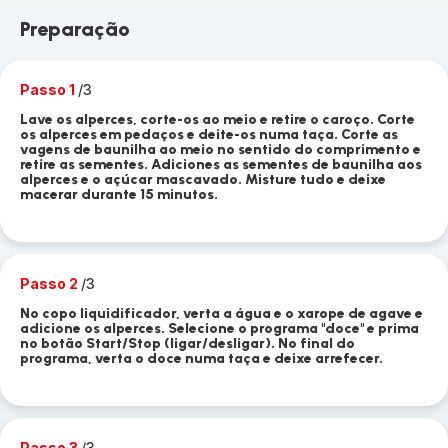
Preparação
Passo 1
/3
Lave os alperces, corte-os ao meio e retire o caroço. Corte
os alperces em pedaços e deite-os numa taça. Corte as
vagens de baunilha ao meio no sentido do comprimento e
retire as sementes. Adiciones as sementes de baunilha aos
alperces e o açúcar mascavado. Misture tudo e deixe
macerar durante 15 minutos.
Passo 2
/3
No copo liquidificador, verta a água e o xarope de agave e
adicione os alperces. Selecione o programa "doce" e prima
no botão Start/Stop (ligar/desligar). No final do
programa, verta o doce numa taça e deixe arrefecer.
Passo 3
/3