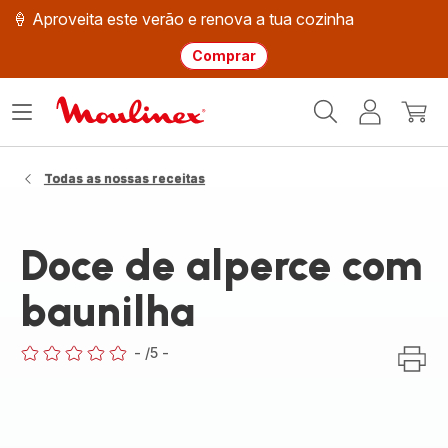
🍦 Aproveita este verão e renova a tua cozinha
Comprar
Página
Abrir
A
O
inicial
o
minha
meu
Moulinex
menu
conta
carri
Todas as nossas receitas
Doce de alperce com
baunilha
-
/5
-
ratings.0