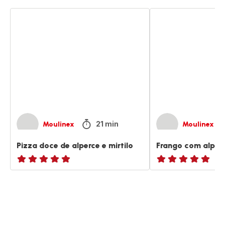
Pizza
Frango
doce
com
de
alperces
alperce
e
mirtilo
21 min
Moulinex
Moulinex
Pizza doce de alperce e mirtilo
Frango com alper
ratings.NaN
ratings.NaN