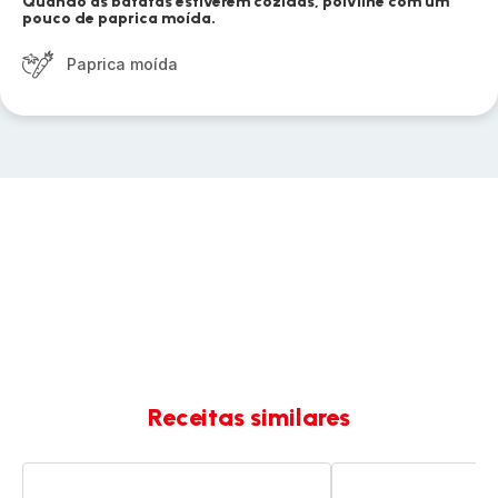
Quando as batatas estiverem cozidas, polvilhe com um
pouco de paprica moída.
Paprica moída
Receitas similares
Gratinado
Sopa
cremoso
cremosa