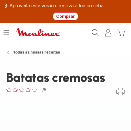
🍦 Aproveita este verão e renova a tua cozinha
Comprar
Página
Abrir
A
O
inicial
o
minha
meu
Moulinex
menu
conta
carri
Todas as nossas receitas
Batatas cremosas
-
/5
-
ratings.0