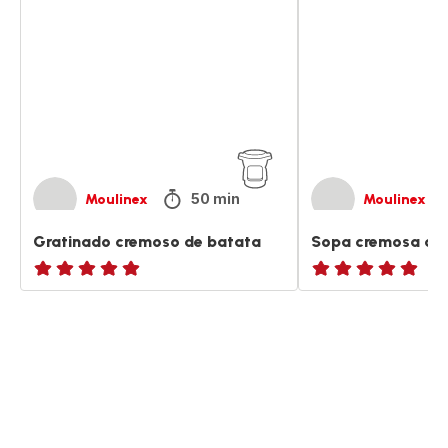
de
de
batata
batata
50 min
Moulinex
Moulinex
Gratinado cremoso de batata
Sopa cremosa de
ratings.NaN
ratings.NaN