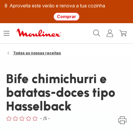
🍦 Aproveita este verão e renova a tua cozinha
Comprar
Página
Abrir
A
O
inicial
o
minha
meu
Moulinex
menu
conta
carri
Todas as nossas receitas
Bife chimichurri e
batatas-doces tipo
Hasselback
-
/5
-
ratings.0