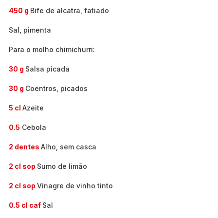
450 g
Bife de alcatra, fatiado
Sal, pimenta
Para o molho chimichurri:
30 g
Salsa picada
30 g
Coentros, picados
5 cl
Azeite
0.5
Cebola
2 dentes
Alho, sem casca
2 cl sop
Sumo de limão
2 cl sop
Vinagre de vinho tinto
0.5 cl caf
Sal