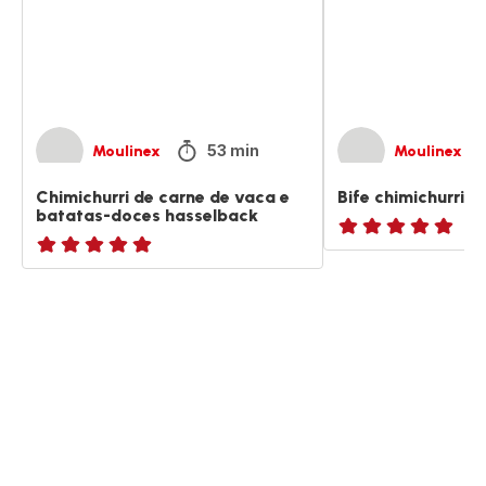
e
batatas-
doces
hasselback
53 min
Moulinex
Moulinex
Chimichurri de carne de vaca e
Bife chimichurri
batatas-doces hasselback
ratings.NaN
ratings.NaN