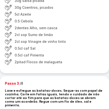
30g Salsa picada
30g Coentros, picados
5cl Azeite
0.5 Cebola
2dentes Alho, sem casca
2cl sop Sumo de limão
2cl sop Vinagre de vinho tinto
0.5cl caf Sal
0.5cl caf Pimenta
2pitad Flocos de malagueta
Passo 3
/8
Lave e esfregue as batatas-doces. Seque-as com papel de
cozinha. Corte em fatias iguais, tendo o cuidado de não
cortar até ao fim para que as batatas-doces se abram
como um acordeão. Regue com um fio de óleo, sal e
pimenta.