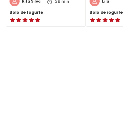
39 min
Rita Silva
Lila
Bolo de Iogurte
Bolo de iogurte
Avaliações
ratings.NaN
de
cinco
estrelas
(média)