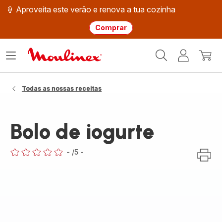
🍦 Aproveita este verão e renova a tua cozinha
Comprar
Página
Abrir
A
O
inicial
o
minha
meu
Moulinex
menu
conta
carri
Todas as nossas receitas
Bolo de iogurte
-
/5
-
ratings.0