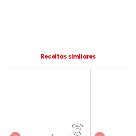
Receitas similares
Bolo
Bolo
de
de
Iogurte
iogurte