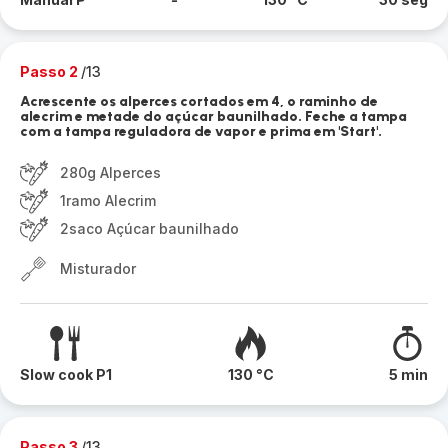
Passo 2
/13
Acrescente os alperces cortados em 4, o raminho de
alecrim e metade do açúcar baunilhado. Feche a tampa
com a tampa reguladora de vapor e prima em 'Start'.
280g Alperces
1ramo Alecrim
2saco Açúcar baunilhado
Misturador
Slow cook P1
130 °C
5 min
Passo 3
/13