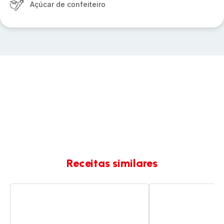
Açúcar de confeiteiro
Receitas similares
Muffins
Coxas
de
de
queijo
frango
Gorgonzola,
marinadas