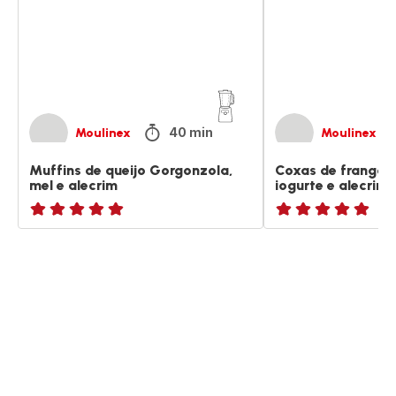
mel
em
e
iogurte
alecrim
e
alecrim
40 min
Moulinex
Moulinex
Muffins de queijo Gorgonzola,
Coxas de frango 
mel e alecrim
iogurte e alecrim
ratings.NaN
ratings.NaN