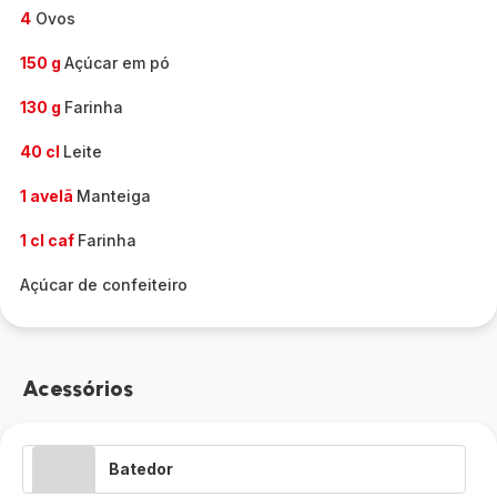
4
Ovos
150 g
Açúcar em pó
130 g
Farinha
40 cl
Leite
1 avelã
Manteiga
1 cl caf
Farinha
Açúcar de confeiteiro
Acessórios
Batedor