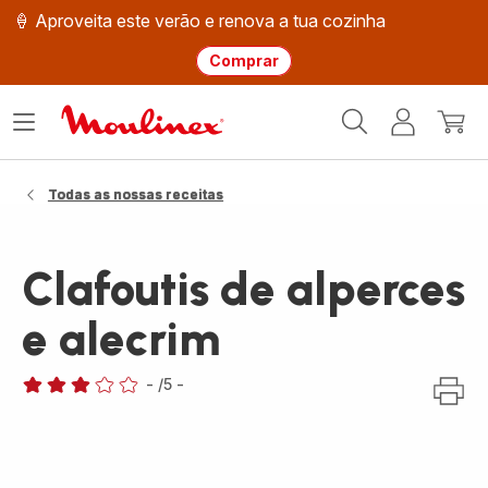
🍦 Aproveita este verão e renova a tua cozinha
Comprar
Página
Abrir
A
O
inicial
o
minha
meu
Moulinex
menu
conta
carri
Todas as nossas receitas
Clafoutis de alperces
e alecrim
-
/5
-
Avaliações
de
três
estrelas