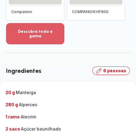
Companion
COMPANION HF800
Descubra toda a
gama
Ver
mais
detalhes
-
Descubra
Ingredientes
6 pessoas
toda
a
gama
-
20 g
Manteiga
280 g
Alperces
1 ramo
Alecrim
2 saco
Açúcar baunilhado