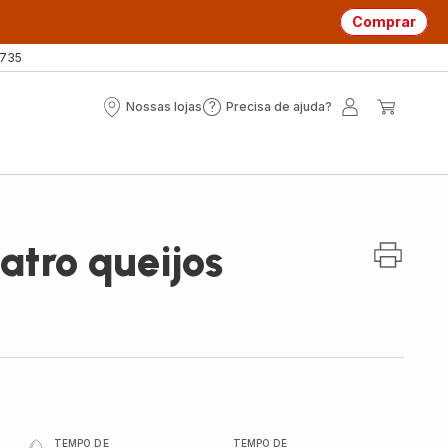
Comprar
 735
Nossas lojas
Precisa de ajuda?
Nossas
Precisa
A
O
lojas
de
minha
meu
ajuda?
conta
carrin
atro queijos
TEMPO DE
TEMPO DE