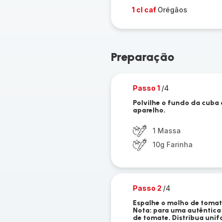
1 cl caf
Orégãos
Preparação
Passo 1
/4
Polvilhe o fundo da cuba
aparelho.
1 Massa
10g Farinha
Passo 2
/4
Espalhe o molho de toma
Nota: para uma autêntica 
de tomate. Distribua uni