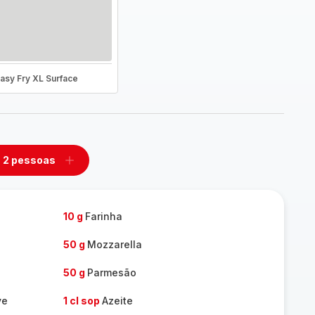
asy Fry XL Surface
2 pessoas
mover
Adicionar
m
um
ssoas
pessoas
10 g
Farinha
50 g
Mozzarella
50 g
Parmesão
ve
1 cl sop
Azeite