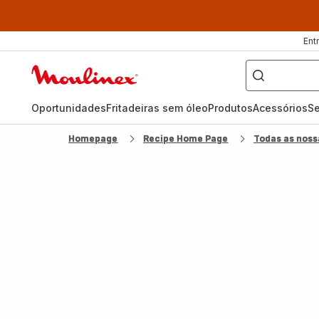
Ent
O
que
Página
pretende
procurar?
inicial
Moulinex
Oportunidades
Fritadeiras sem óleo
Produtos
Acessórios
Se
Homepage
Recipe Home Page
Todas as noss