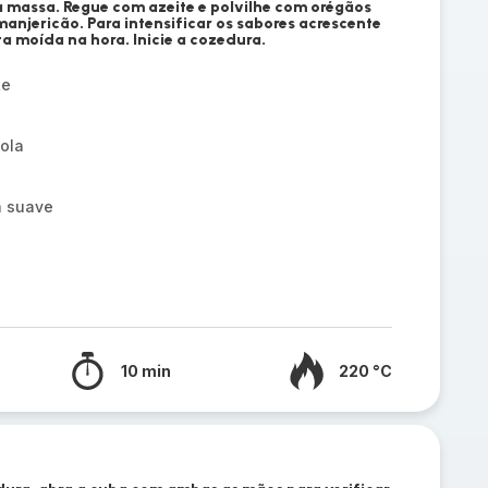
 a massa. Regue com azeite e polvilhe com orégãos
anjericão. Para intensificar os sabores acrescente
 moída na hora. Inicie a cozedura.
te
ola
a suave
10 min
220 °C