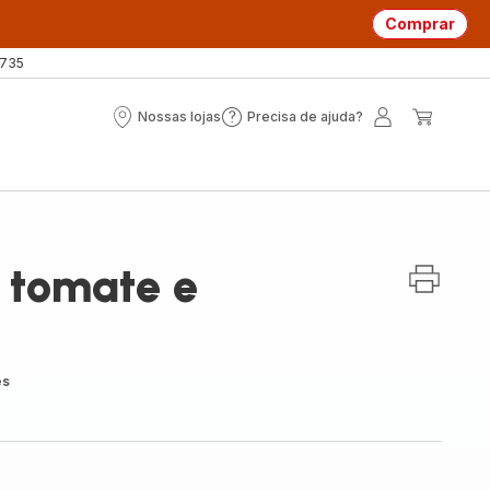
Comprar
 735
Nossas lojas
Precisa de ajuda?
Nossas
Precisa
A
O
lojas
de
minha
meu
ajuda?
conta
carrin
 tomate e
es