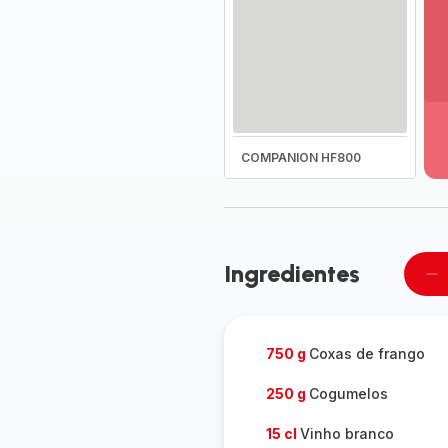
Ve
ma
de
-
COMPANION HF800
D
to
a
g
-
Ingredientes
Re
u
pe
750 g
Coxas de frango
250 g
Cogumelos
15 cl
Vinho branco