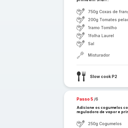
750g Coxas de fran
200g Tomates pelad
1ramo Tomilho
1folha Laurel
Sal
Misturador
Slow cook P2
Passo 5
/6
Adicione os cogumelos c
reguladora de vapor e prim
250g Cogumelos