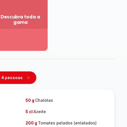
Descubra toda a
gama
r
is
talhes
escubra
da
ama
4 pessoas
mover
Adicionar
m
um
ssoas
pessoas
50 g
Chalotas
5 cl
Azeite
200 g
Tomates pelados (enlatados)