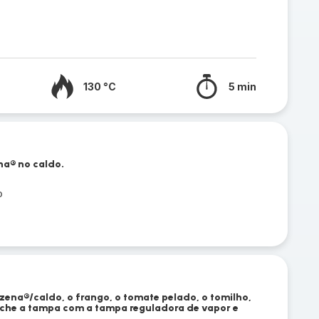
130 °C
5 min
na® no caldo.
o
zena®/caldo, o frango, o tomate pelado, o tomilho,
 Feche a tampa com a tampa reguladora de vapor e