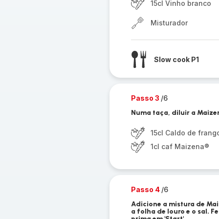
15cl Vinho branco
Misturador
Slow cook P1
Passo 3
/6
Numa taça, diluir a Maize
15cl Caldo de frang
1cl caf Maizena®
Passo 4
/6
Adicione a mistura de Mai
a folha de louro e o sal.
prima em 'Start'.