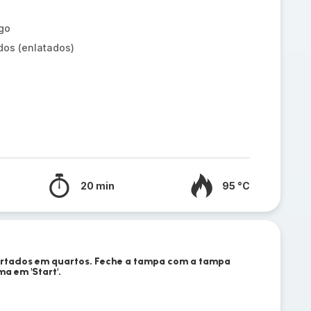
go
os (enlatados)
20 min
95 °C
ortados em quartos. Feche a tampa com a tampa
a em 'Start'.