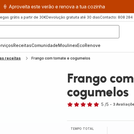
🍦 Aproveita este verão e renova a tua cozinha
regas grátis a partir de 30€
Devolução gratuita até 30 dias
Contacto: 808 284
rviços
Receitas
ComunidadeMoulinex
EcoRenove
as receitas
Frango com tomate e cogumelos
Frango com
cogumelos
5
/5
-
3 Avaliaçõ
Avaliações
de
cinco
estrelas
TEMPO TOTAL
(média)