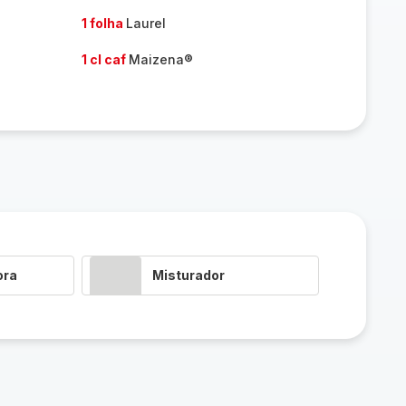
1 folha
Laurel
1 cl caf
Maizena®
ora
Misturador