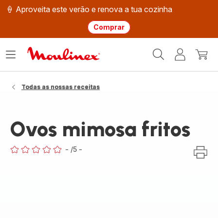
🍦 Aproveita este verão e renova a tua cozinha
Comprar
Página
Abrir
A
O
inicial
o
minha
meu
Moulinex
menu
conta
carri
Todas as nossas receitas
Ovos mimosa fritos
-
/5
-
ratings.0