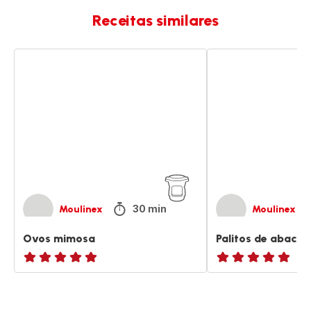
Receitas similares
Ovos
Palitos
mimosa
de
abacate
fritos
30 min
Moulinex
Moulinex
Ovos mimosa
Palitos de abacate
ratings.NaN
ratings.NaN