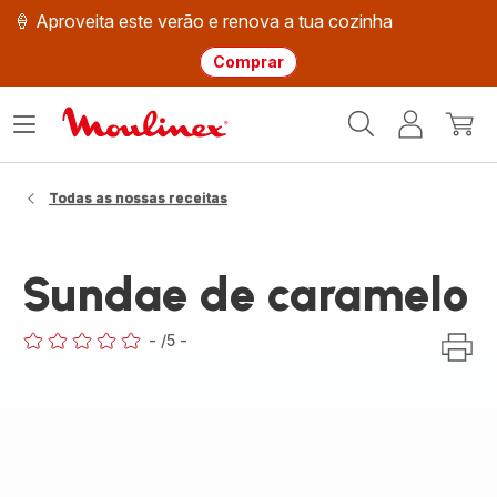
🍦 Aproveita este verão e renova a tua cozinha
Comprar
Página
Abrir
A
O
inicial
o
minha
meu
Moulinex
menu
conta
carri
Todas as nossas receitas
Sundae de caramelo
-
/5
-
ratings.0