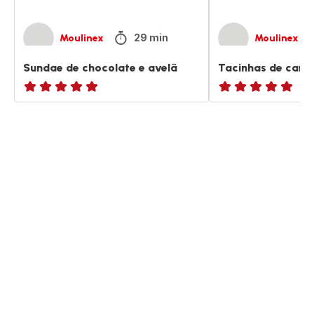
29 min
Moulinex
Moulinex
Sundae de chocolate e avelã
Tacinhas de cara
ratings.NaN
ratings.NaN