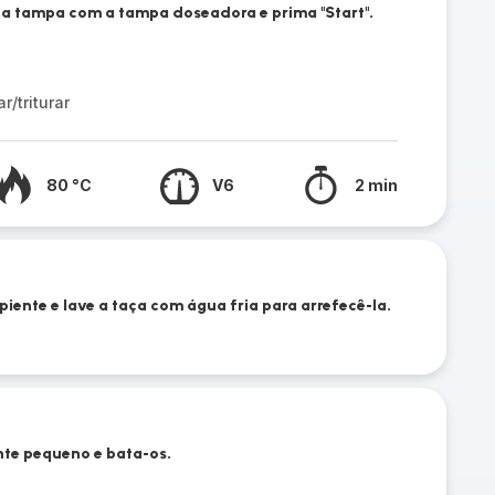
 a tampa com a tampa doseadora e prima "Start".
/triturar
80 °C
V6
2 min
iente e lave a taça com água fria para arrefecê-la.
nte pequeno e bata-os.