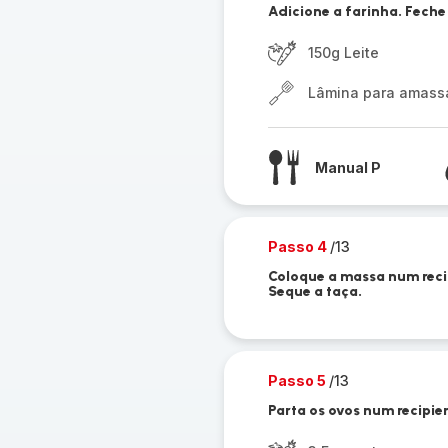
Adicione a farinha. Feche
150g Leite
Lâmina para amassar
Manual P
Passo 4
/13
Coloque a massa num recip
Seque a taça.
Passo 5
/13
Parta os ovos num recipie