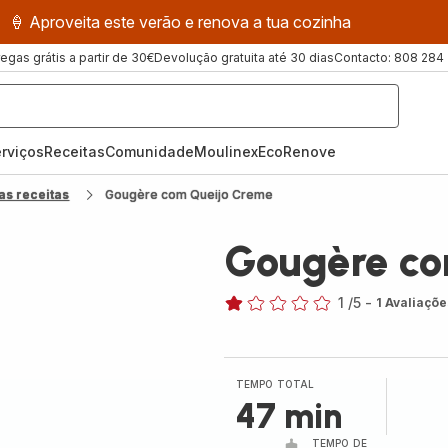
🍦 Aproveita este verão e renova a tua cozinha
regas grátis a partir de 30€
Devolução gratuita até 30 dias
Contacto: 808 284
rviços
Receitas
ComunidadeMoulinex
EcoRenove
as receitas
Gougère com Queijo Creme
Gougère co
1
/5
-
1 Avaliaçõe
Avaliações
de
uma
estrela
TEMPO TOTAL
(média)
47 min
TEMPO DE