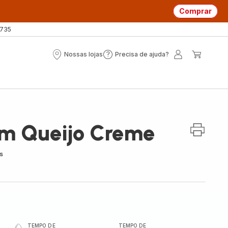
Comprar
 735
Nossas lojas
Precisa de ajuda?
Nossas
Precisa
A
O
lojas
de
minha
meu
ajuda?
conta
carrin
m Queijo Creme
s
TEMPO DE
TEMPO DE