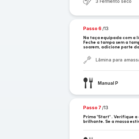
3 Fermento seco
Passo 6
/13
Na taça equipada com a l
Feche a tampa sem a tamp
soarem, adicione parte d
Lâmina para amassar
Manual P
Passo 7
/13
Prima "Start" . Verifique 
brilhante. Se a massa est