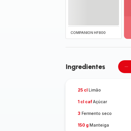
Ve
ma
de
-
COMPANION HF800
D
to
a
g
-
Ingredientes
Re
u
pe
25 cl
Limão
1 cl caf
Açúcar
3
Fermento seco
150 g
Manteiga