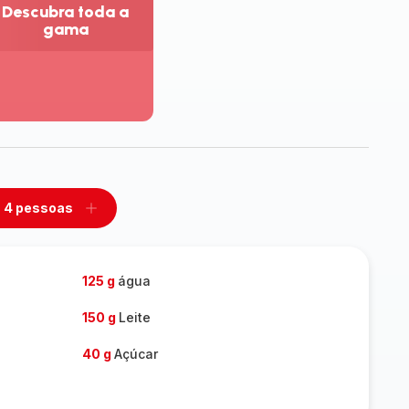
Descubra toda a
gama
r
is
talhes
escubra
da
ama
4 pessoas
mover
Adicionar
m
um
ssoas
pessoas
125 g
água
150 g
Leite
40 g
Açúcar