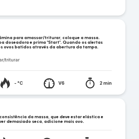
âmina para amassar/triturar, coloque a massa.
a doseadora e prima "Start". Quando os alertas
os ovos batidos através da abertura da tampa.
/triturar
- °C
V6
2 min
a consistência da massa, que deve estar elástica e
iver demasiado seca, adicione mais ovo.