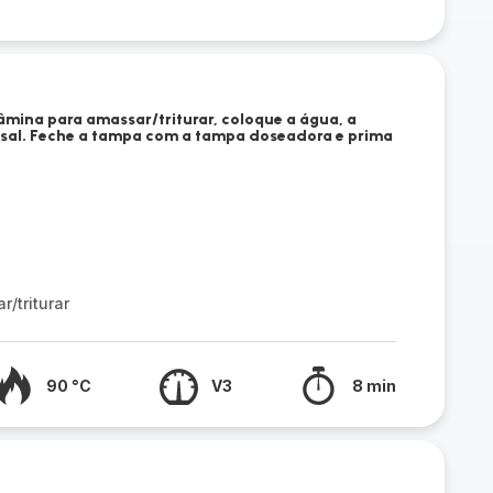
mina para amassar/triturar, coloque a água, a
sal. Feche a tampa com a tampa doseadora e prima
/triturar
90 °C
V3
8 min