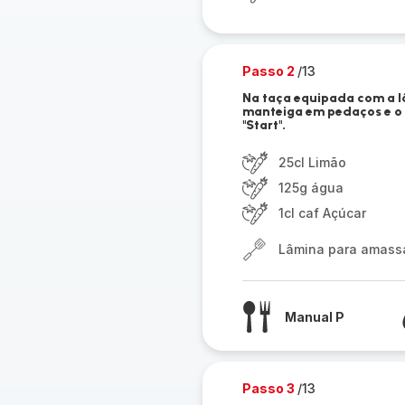
Passo 2
/13
Na taça equipada com a lâ
manteiga em pedaços e o 
"Start".
25cl Limão
125g água
1cl caf Açúcar
Lâmina para amassar
Manual P
Passo 3
/13