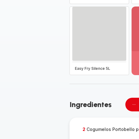
Ve
ma
de
-
Easy Fry Silence 5L
D
to
a
g
-
Ingredientes
Re
u
pe
2
Cogumelos Portobello 