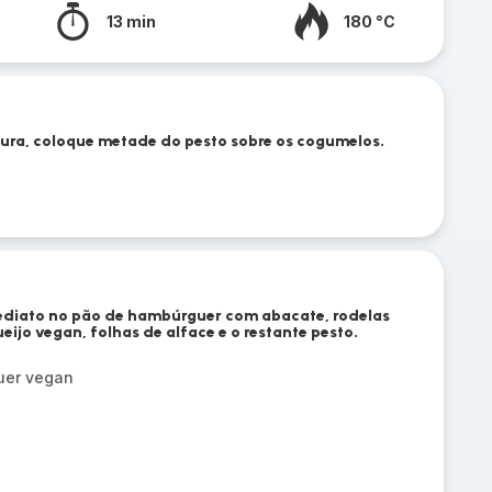
13 min
180 °C
ra, coloque metade do pesto sobre os cogumelos.
ediato no pão de hambúrguer com abacate, rodelas
eijo vegan, folhas de alface e o restante pesto.
uer vegan