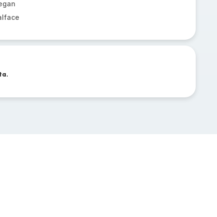
vegan
alface
ta.