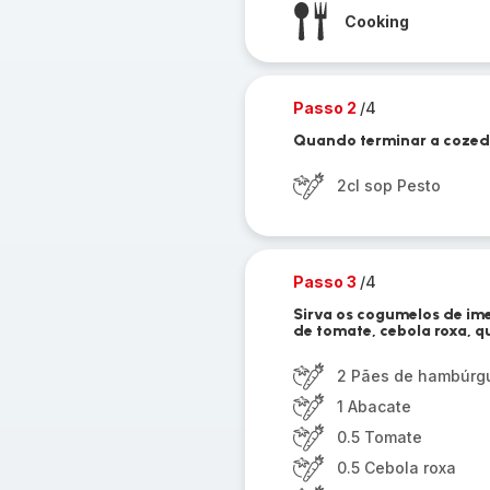
Cooking
Passo 2
/4
Quando terminar a cozedu
2cl sop Pesto
Passo 3
/4
Sirva os cogumelos de im
de tomate, cebola roxa, qu
2 Pães de hambúrg
1 Abacate
0.5 Tomate
0.5 Cebola roxa