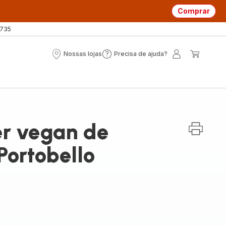
Comprar
 735
Nossas lojas
Precisa de ajuda?
Nossas
Precisa
A
O
lojas
de
minha
meu
ajuda?
conta
carrin
r vegan de
Portobello