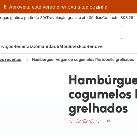
🍦 Aproveita este verão e renova a tua cozinha
regas grátis a partir de 30€
Devolução gratuita até 30 dias
Contacto: 808 284
rviços
Receitas
ComunidadeMoulinex
EcoRenove
as receitas
Hambúrguer vegan de cogumelos Portobello grelhados
Hambúrgue
cogumelos 
grelhados
-
/5
-
ratings.0