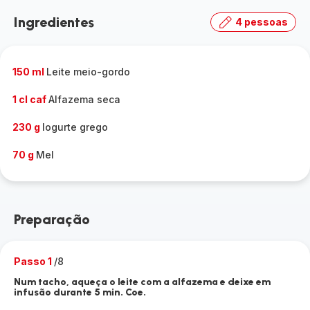
Ingredientes
4 pessoas
150 ml
Leite meio-gordo
1 cl caf
Alfazema seca
230 g
Iogurte grego
70 g
Mel
Preparação
Passo 1
/8
Num tacho, aqueça o leite com a alfazema e deixe em
infusão durante 5 min. Coe.