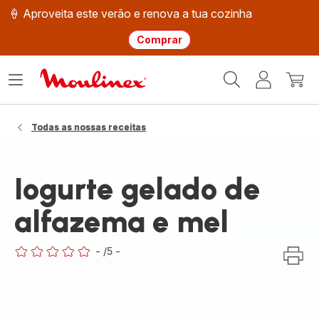
🍦 Aproveita este verão e renova a tua cozinha
Comprar
Página
Abrir
A
O
inicial
o
minha
meu
Moulinex
menu
conta
carri
Todas as nossas receitas
Iogurte gelado de
alfazema e mel
-
/5
-
ratings.0