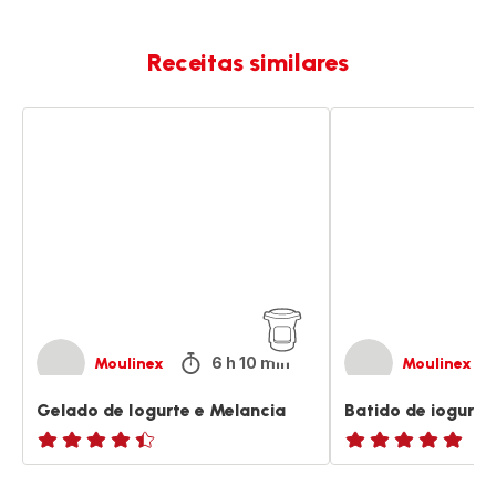
Receitas similares
Gelado
Batido
de
de
Iogurte
iogurte
e
com
Melancia
gelado
6 h 10 min
Moulinex
Moulinex
Gelado de Iogurte e Melancia
Batido de iogurt
ratings.4.4
Avaliações
de