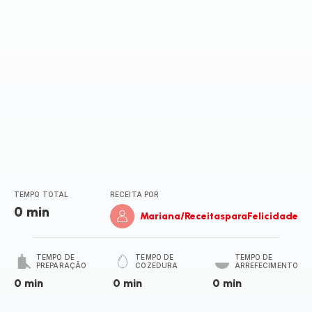
(média)
TEMPO TOTAL
RECEITA POR
0 min
Mariana/ReceitasparaFelicidade
TEMPO DE
TEMPO DE
TEMPO DE
PREPARAÇÃO
COZEDURA
ARREFECIMENTO
0 min
0 min
0 min