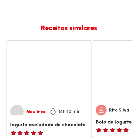
Receitas similares
Iogurte
Bolo
aveludado
de
de
Iogurte
chocolate
Rita Silva
8 h 10 min
Moulinex
Bolo de Iogurte
Iogurte aveludado de chocolate
Avaliações