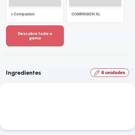
i-Companion
COMPANION XL
Descubra toda a
gama
Ver
mais
detalhes
-
Descubra
Ingredientes
6 unidades
toda
a
gama
-