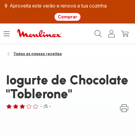
🍦 Aproveita este verão e renova a tua cozinha
Comprar
Página
Abrir
A
O
inicial
o
minha
meu
Moulinex
menu
conta
carri
Todas as nossas receitas
Iogurte de Chocolate
"Toblerone"
-
/5
-
Avaliações
de
três
estrelas