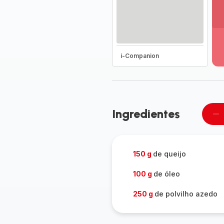
Ve
ma
de
-
i-Companion
D
to
a
g
-
Ingredientes
Re
u
pe
150 g
de queijo
100 g
de óleo
250 g
de polvilho azedo