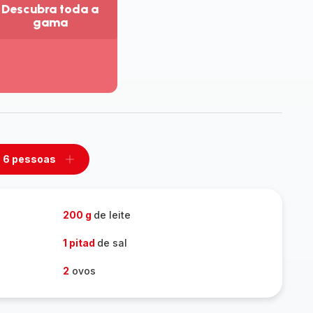
Descubra toda a
gama
r
is
talhes
escubra
da
ama
6 pessoas
mover
Adicionar
m
um
ssoas
pessoas
200 g
de leite
1 pitad
de sal
2
ovos