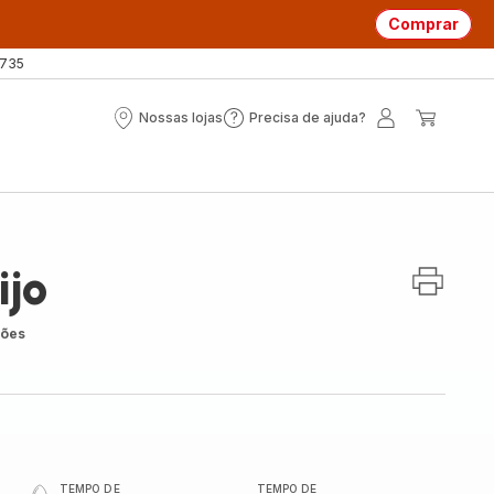
Comprar
 735
Nossas lojas
Precisa de ajuda?
Nossas
Precisa
A
O
lojas
de
minha
meu
ajuda?
conta
carrin
ijo
ções
TEMPO DE
TEMPO DE