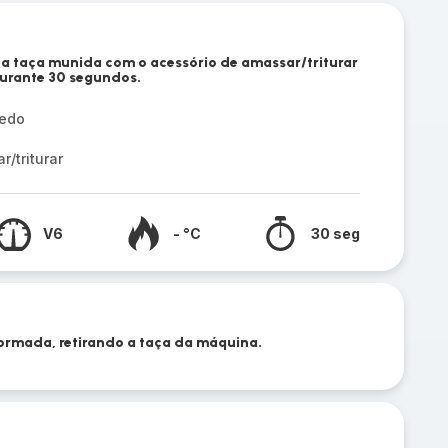
 a taça munida com o acessório de amassar/triturar
durante 30 segundos.
zedo
/triturar
V6
- °C
30 seg
formada, retirando a taça da máquina.