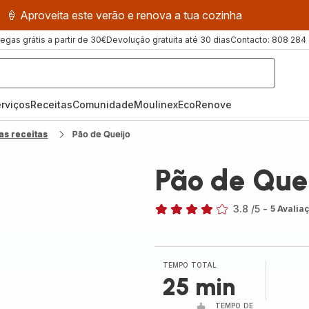
🍦 Aproveita este verão e renova a tua cozinha
regas grátis a partir de 30€
Devolução gratuita até 30 dias
Contacto: 808 284
rviços
Receitas
ComunidadeMoulinex
EcoRenove
as receitas
Pão de Queijo
Pão de Que
3.8
/5
-
5 Avalia
ratings.3.8
TEMPO TOTAL
25 min
TEMPO DE