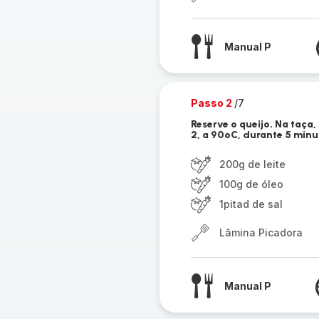
Manual P
Passo 2
/7
Reserve o queijo. Na taça,
2, a 90ºC, durante 5 minu
200g de leite
100g de óleo
1pitad de sal
Lâmina Picadora
Manual P