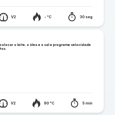
V2
- °C
30 seg
 colocar o leite, o óleo e o sal e programe velocidade
tos.
V2
90 °C
5 min