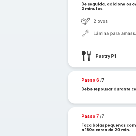
De seguida, adicione os o
2 minutos.
2 ovos
Lâmina para amassar
Pastry P1
Passo 6
/7
Deixe repousar durante ce
Passo 7
/7
Faça bolas pequenas com 
a 180º cerca de 20 min.