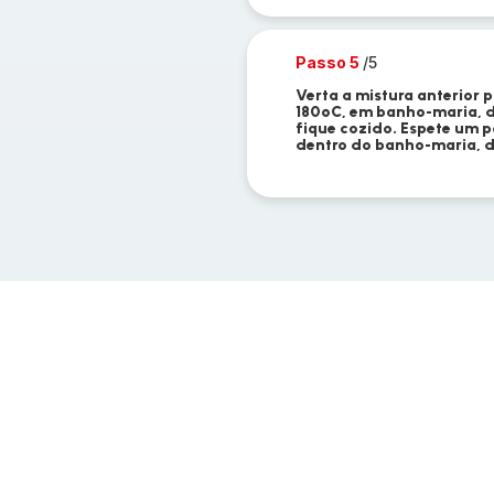
Passo 5
/5
Verta a mistura anterior 
180ºC, em banho-maria, 
fique cozido. Espete um pa
dentro do banho-maria, d