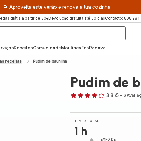
🍦 Aproveita este verão e renova a tua cozinha
regas grátis a partir de 30€
Devolução gratuita até 30 dias
Contacto: 808 284
rviços
Receitas
ComunidadeMoulinex
EcoRenove
as receitas
Pudim de baunilha
Pudim de b
3.8
/5
-
6 Avalia
ratings.3.8
TEMPO TOTAL
1 h
TEMPO DE