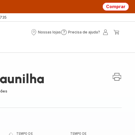
Comprar
 735
Nossas lojas
Precisa de ajuda?
Nossas
Precisa
A
O
lojas
de
minha
meu
ajuda?
conta
carrin
aunilha
ções
TEMPO DE
TEMPO DE