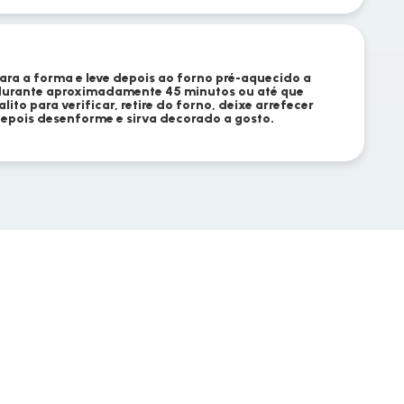
para a forma e leve depois ao forno pré-aquecido a
durante aproximadamente 45 minutos ou até que
lito para verificar, retire do forno, deixe arrefecer
epois desenforme e sirva decorado a gosto.