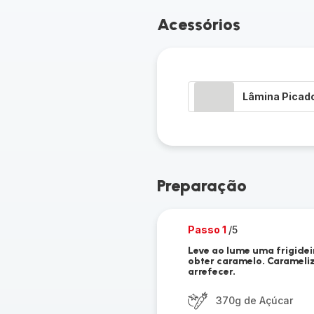
Acessórios
Lâmina Picad
Preparação
Passo 1
/5
Leve ao lume uma frigidei
obter caramelo. Carameli
arrefecer.
370g de Açúcar