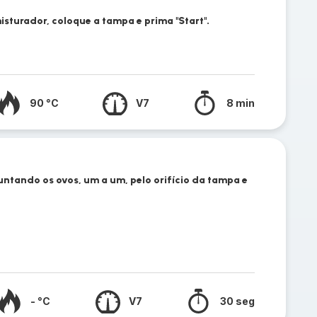
isturador, coloque a tampa e prima "Start".
90 °C
V7
8 min
untando os ovos, um a um, pelo orifício da tampa e
- °C
V7
30 seg