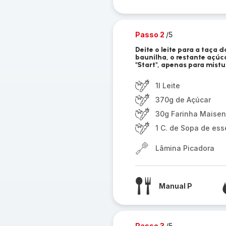
Passo 2
/5
Deite o leite para a taça 
baunilha, o restante açúc
"Start", apenas para mistu
1l Leite
370g de Açúcar
30g Farinha Maise
1 C. de Sopa de ess
Lâmina Picadora
Manual P
Passo 3
/5