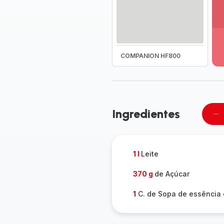
Ve
ma
de
-
COMPANION HF800
D
to
a
g
-
Ingredientes
Re
u
pe
1 l
Leite
370 g
de Açúcar
1
C. de Sopa de essência 