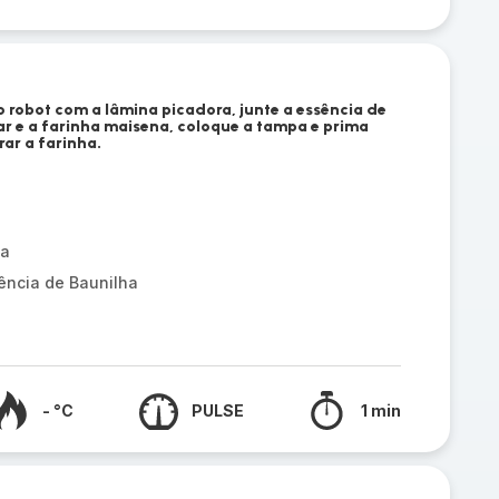
do robot com a lâmina picadora, junte a essência de
ar e a farinha maisena, coloque a tampa e prima
rar a farinha.
na
ência de Baunilha
- °C
PULSE
1 min