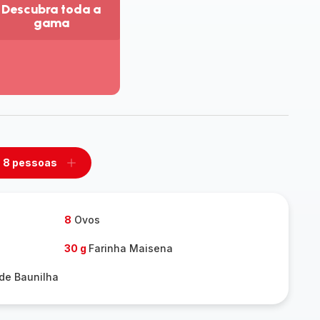
Descubra toda a
gama
r
is
talhes
escubra
da
ama
8 pessoas
mover
Adicionar
m
um
ssoas
pessoas
8
Ovos
30 g
Farinha Maisena
de Baunilha