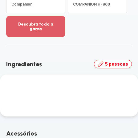
Companion
COMPANION HF800
Descubra toda a
gama
Ver
mais
detalhes
-
Descubra
Ingredientes
5 pessoas
toda
a
gama
-
Acessórios