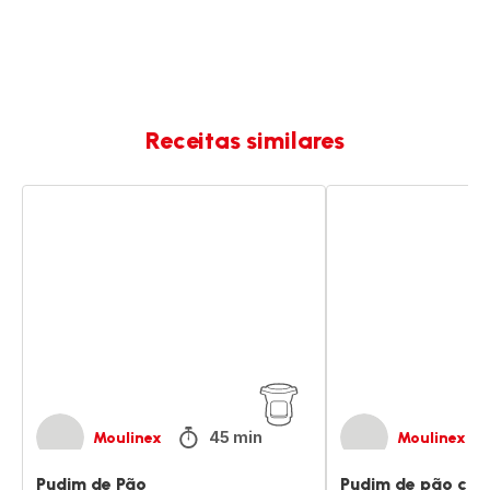
Receitas similares
Pudim
Pudim
de
de
Pão
pão
com
especiarias
45 min
Moulinex
Moulinex
Pudim de Pão
Pudim de pão com