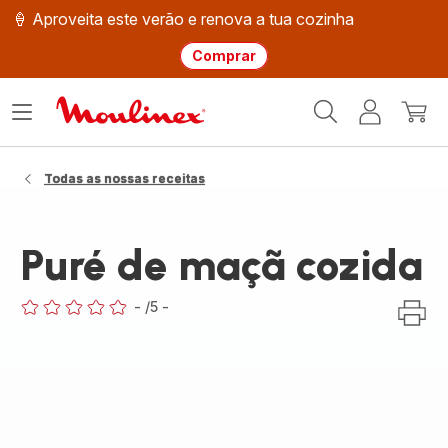
🍦 Aproveita este verão e renova a tua cozinha
Comprar
Página
Abrir
A
O
inicial
o
minha
meu
Moulinex
menu
conta
carri
Todas as nossas receitas
Puré de maçã cozida
-
/5
-
ratings.0