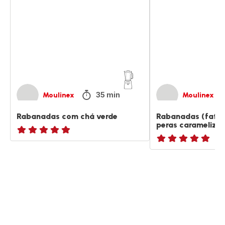
chá
douradas)
verde
e
peras
caramelizadas
35 min
Moulinex
Moulinex
Rabanadas com chá verde
Rabanadas (fatia
peras carameliza
ratings.NaN
ratings.NaN