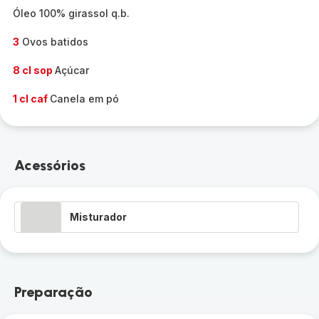
Óleo 100% girassol q.b.
3
Ovos batidos
8 cl sop
Açúcar
1 cl caf
Canela em pó
Acessórios
Misturador
Preparação