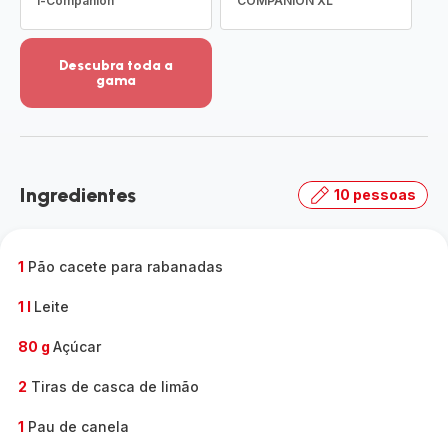
i-Companion
COMPANION XL
Descubra toda a
gama
Ver
mais
detalhes
-
Descubra
Ingredientes
10 pessoas
toda
a
gama
-
1
Pão cacete para rabanadas
1 l
Leite
80 g
Açúcar
2
Tiras de casca de limão
1
Pau de canela