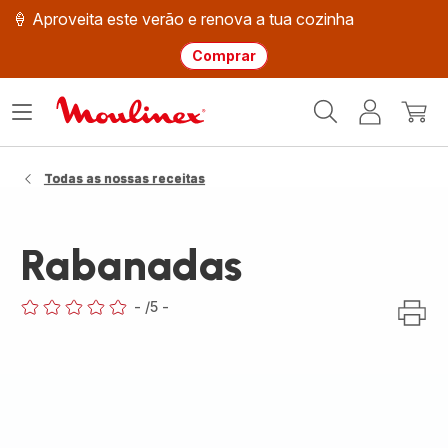
🍦 Aproveita este verão e renova a tua cozinha
Comprar
Página
Abrir
A
O
inicial
o
minha
meu
Moulinex
menu
conta
carri
Todas as nossas receitas
Rabanadas
-
/5
-
ratings.0