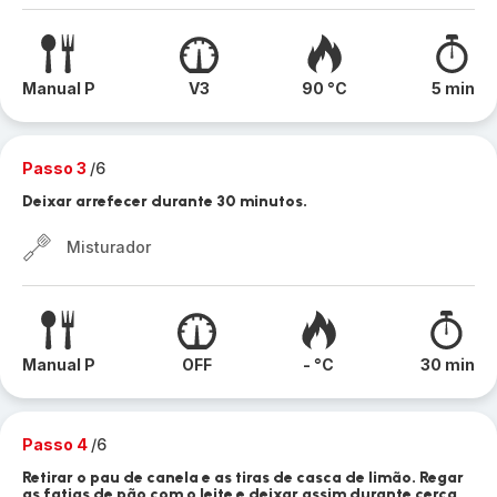
Manual P
V3
90 °C
5 min
Passo 3
/6
Deixar arrefecer durante 30 minutos.
Misturador
Manual P
OFF
- °C
30 min
Passo 4
/6
Retirar o pau de canela e as tiras de casca de limão. Regar
as fatias de pão com o leite e deixar assim durante cerca