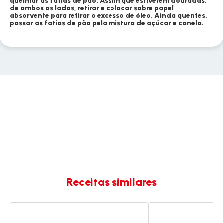
queimar as fatias de pão. Assim que estiverem douradas,
de ambos os lados, retirar e colocar sobre papel
absorvente para retirar o excesso de óleo. Ainda quentes,
passar as fatias de pão pela mistura de açúcar e canela.
Receitas similares
Rabanadas
Rabanadas
com
(fatias