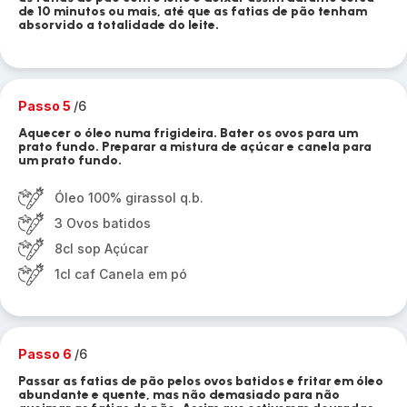
de 10 minutos ou mais, até que as fatias de pão tenham
absorvido a totalidade do leite.
Passo 5
/6
Aquecer o óleo numa frigideira. Bater os ovos para um
prato fundo. Preparar a mistura de açúcar e canela para
um prato fundo.
Óleo 100% girassol q.b.
3 Ovos batidos
8cl sop Açúcar
1cl caf Canela em pó
Passo 6
/6
Passar as fatias de pão pelos ovos batidos e fritar em óleo
abundante e quente, mas não demasiado para não