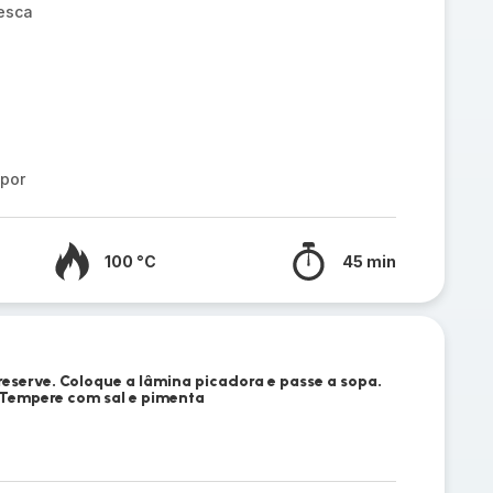
esca
apor
100 °C
45 min
 reserve. Coloque a lâmina picadora e passe a sopa.
 Tempere com sal e pimenta