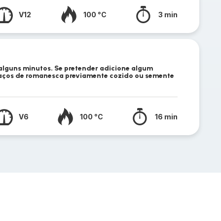
V12
100 °C
3 min
 alguns minutos. Se pretender adicione algum
daços de romanesca previamente cozido ou semente
V6
100 °C
16 min