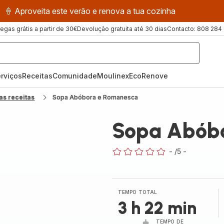
🍦 Aproveita este verão e renova a tua cozinha
regas grátis a partir de 30€
Devolução gratuita até 30 dias
Contacto: 808 284
rviços
Receitas
ComunidadeMoulinex
EcoRenove
as receitas
Sopa Abóbora e Romanesca
Sopa Abób
-
/5
-
ratings.0
TEMPO TOTAL
3 h 22 min
TEMPO DE