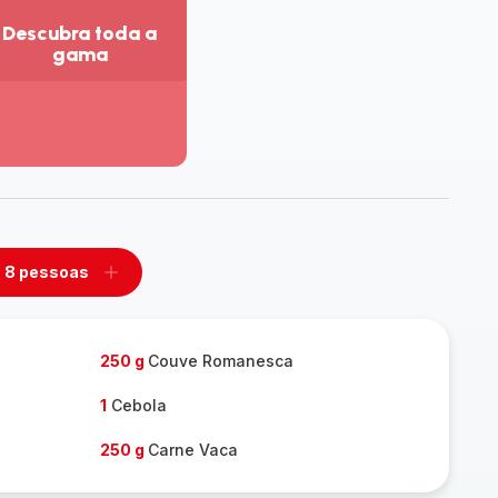
Descubra toda a
gama
r
is
talhes
escubra
da
ama
8 pessoas
mover
Adicionar
m
um
ssoas
pessoas
250 g
Couve Romanesca
1
Cebola
250 g
Carne Vaca