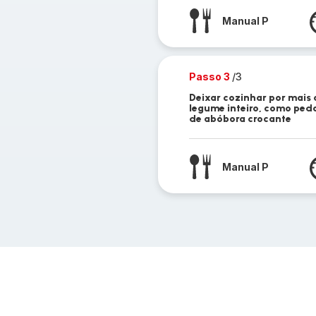
Manual P
Passo 3
/3
Deixar cozinhar por mais
legume inteiro, como pe
de abóbora crocante
Manual P