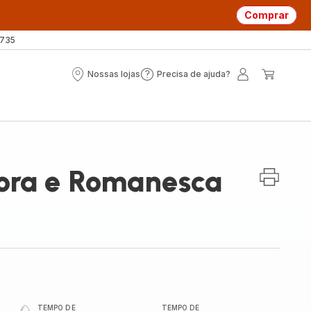
Comprar
 735
Nossas lojas
Precisa de ajuda?
Nossas
Precisa
A
O
lojas
de
minha
meu
ajuda?
conta
carrin
ora e Romanesca
TEMPO DE
TEMPO DE