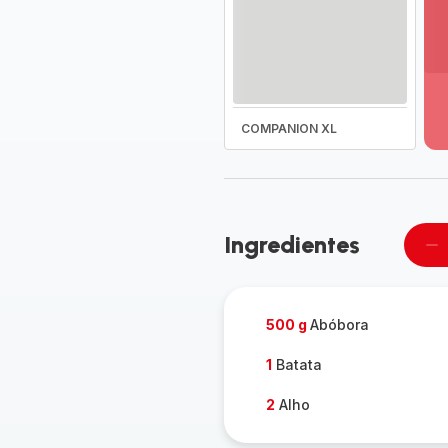
Ve
ma
de
-
COMPANION XL
D
to
a
g
-
Ingredientes
Re
u
pe
500 g
Abóbora
1
Batata
2
Alho