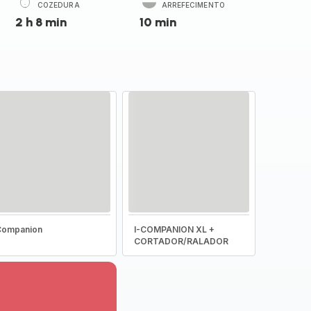
COZEDURA
ARREFECIMENTO
2 h 8 min
10 min
Companion
I-COMPANION XL +
CORTADOR/RALADOR