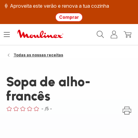
🍦 Aproveita este verão e renova a tua cozinha
Comprar
Página
Abrir
A
O
inicial
o
minha
meu
Moulinex
menu
conta
carri
Todas as nossas receitas
Sopa de alho-
francês
-
/5
-
ratings.0