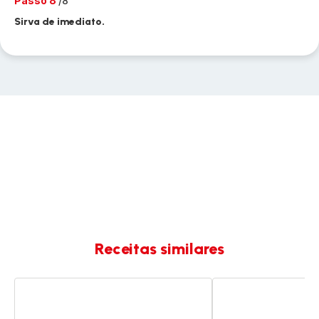
Passo 8
/8
Sirva de imediato.
Receitas similares
Sorbet
Sorbet
de
de
manga
limão