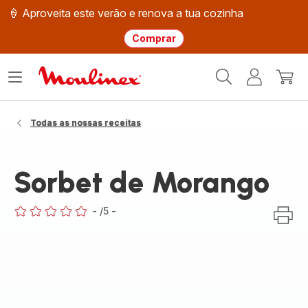
🍦 Aproveita este verão e renova a tua cozinha
Comprar
Página
Abrir
A
O
inicial
o
minha
meu
Moulinex
menu
conta
carri
Todas as nossas receitas
Sorbet de Morango
-
/5
-
ratings.0