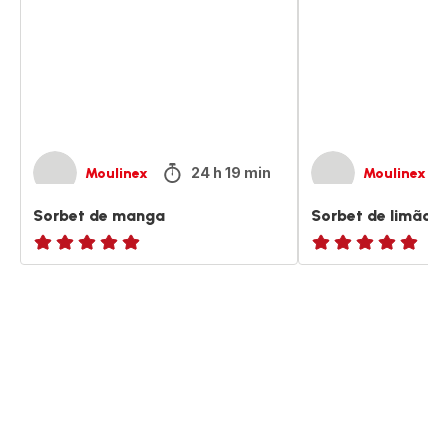
24 h 19 min
Moulinex
Moulinex
Sorbet de manga
Sorbet de limão
ratings.NaN
ratings.NaN