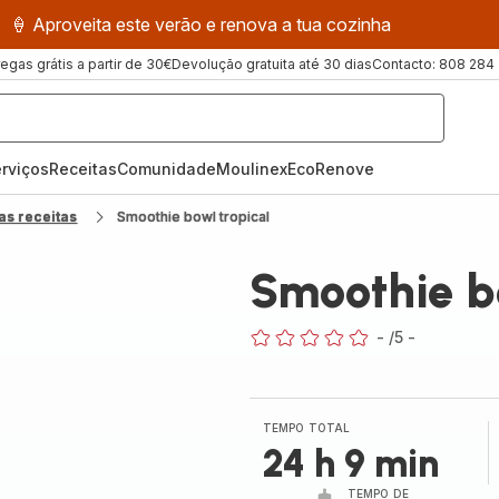
🍦 Aproveita este verão e renova a tua cozinha
regas grátis a partir de 30€
Devolução gratuita até 30 dias
Contacto: 808 284
rviços
Receitas
ComunidadeMoulinex
EcoRenove
as receitas
Smoothie bowl tropical
Smoothie bo
-
/5
-
ratings.0
TEMPO TOTAL
24 h 9 min
TEMPO DE