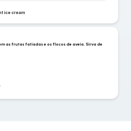
ht ice cream
m as frutas fatiadas e os flocos de aveia. Sirva de
a