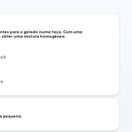
entes para o gelado numa taça. Com uma
até obter uma mistura homogénea.
ujá
ve
ça pequena.