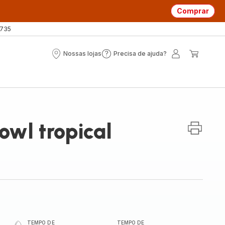
Comprar
 735
Nossas lojas
Precisa de ajuda?
Nossas
Precisa
A
O
lojas
de
minha
meu
ajuda?
conta
carrin
wl tropical
TEMPO DE
TEMPO DE