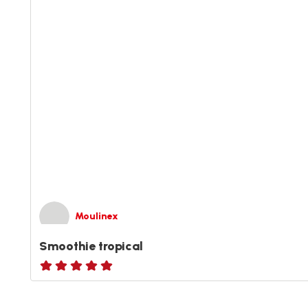
Moulinex
Smoothie tropical
ratings.NaN