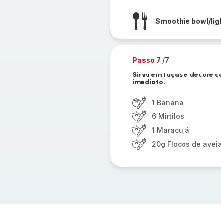
Smoothie bowl/lig
Passo 7
/7
Sirva em taças e decore co
imediato.
1 Banana
6 Mirtilos
1 Maracujá
20g Flocos de avei