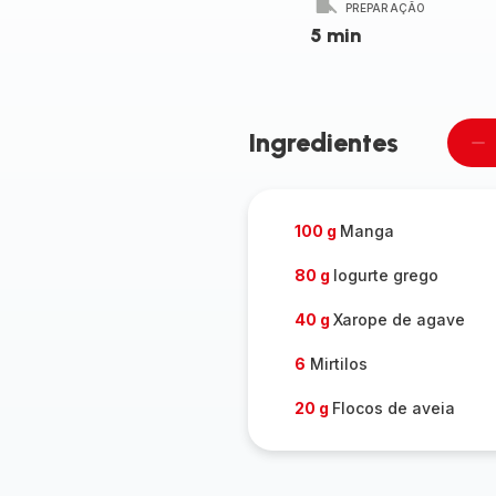
PREPARAÇÃO
5 min
Ingredientes
Re
u
pe
100 g
Manga
80 g
Iogurte grego
40 g
Xarope de agave
6
Mirtilos
20 g
Flocos de aveia