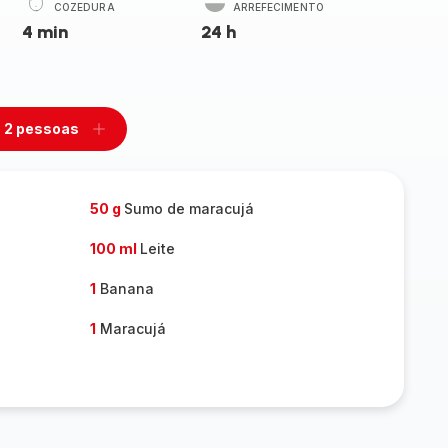
COZEDURA
ARREFECIMENTO
4 min
24 h
2 pessoas
mover
Adicionar
m
um
ssoas
pessoas
50 g
Sumo de maracujá
100 ml
Leite
1
Banana
1
Maracujá