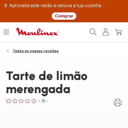
🍦 Aproveita este verão e renova a tua cozinha
Comprar
Página
Abrir
A
O
inicial
o
minha
meu
Moulinex
menu
conta
carri
Todas as nossas receitas
Tarte de limão
merengada
-
/5
-
ratings.0