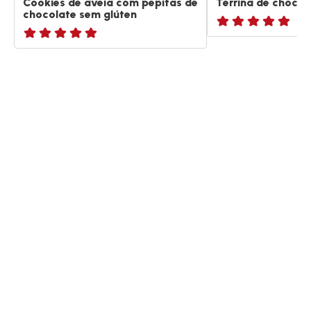
Cookies de aveia com pepitas de
Terrina de chocol
chocolate sem glúten
ratings.NaN
ratings.NaN