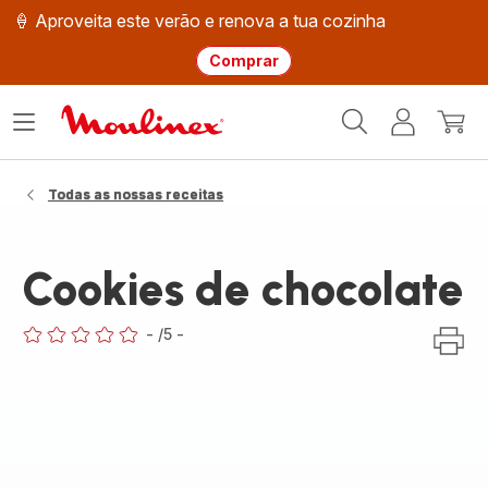
🍦 Aproveita este verão e renova a tua cozinha
Comprar
Página
Abrir
A
O
inicial
o
minha
meu
Moulinex
menu
conta
carri
Todas as nossas receitas
Cookies de chocolate
-
/5
-
ratings.0