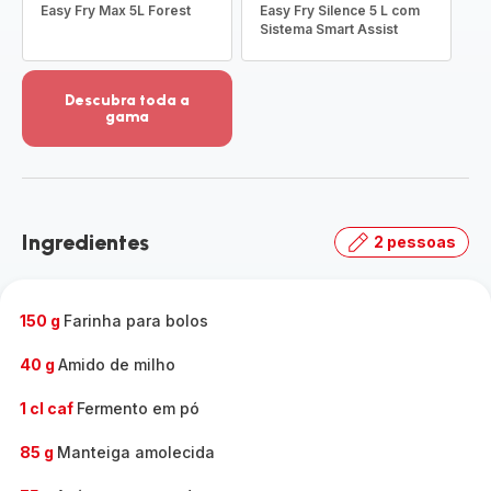
Easy Fry Max 5L Forest
Easy Fry Silence 5 L com
Sistema Smart Assist
Descubra toda a
gama
Ver
mais
detalhes
-
Descubra
Ingredientes
2 pessoas
toda
a
gama
-
150 g
Farinha para bolos
40 g
Amido de milho
1 cl caf
Fermento em pó
85 g
Manteiga amolecida