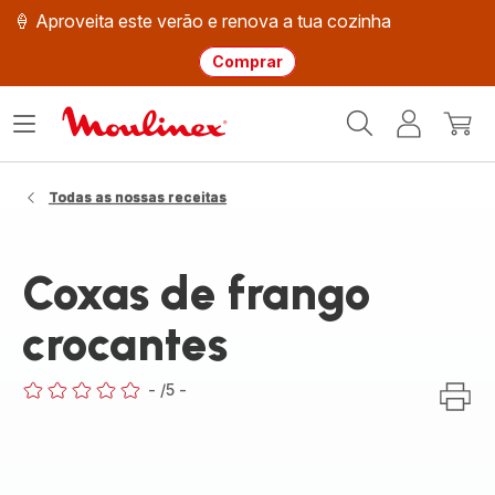
🍦 Aproveita este verão e renova a tua cozinha
Comprar
Página
Abrir
A
O
inicial
o
minha
meu
Moulinex
menu
conta
carri
Todas as nossas receitas
Coxas de frango
crocantes
-
/5
-
ratings.0