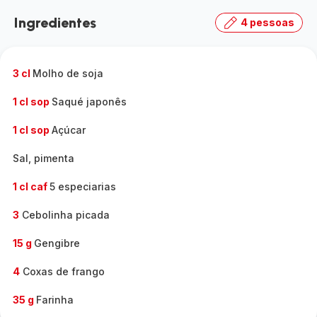
Ingredientes
4 pessoas
3 cl
Molho de soja
1 cl sop
Saqué japonês
1 cl sop
Açúcar
Sal, pimenta
1 cl caf
5 especiarias
3
Cebolinha picada
15 g
Gengibre
4
Coxas de frango
35 g
Farinha