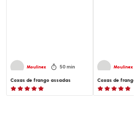
de
de
frango
frango
assadas
tandoori
50 min
Moulinex
Moulinex
Coxas de frango assadas
Coxas de frango 
Avaliações
ratings.NaN
de
cinco
estrelas
(média)