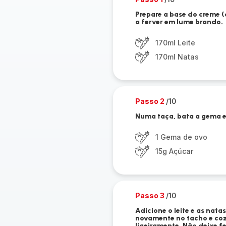
Prepare a base do creme (c
a ferver em lume brando.
170ml Leite
170ml Natas
Passo 2
/10
Numa taça, bata a gema e 
1 Gema de ovo
15g Açúcar
Passo 3
/10
Adicione o leite e as nat
novamente no tacho e coz
ligeiramente. Não deixe f