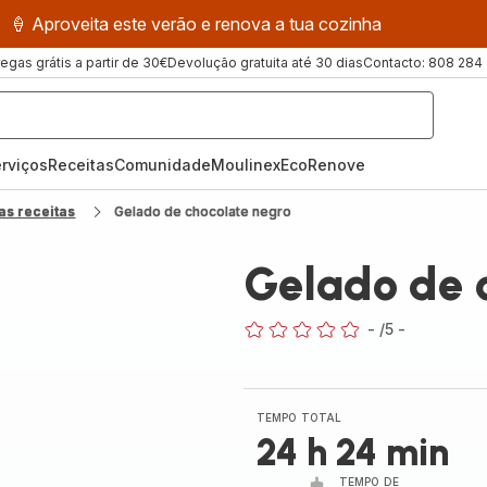
🍦 Aproveita este verão e renova a tua cozinha
regas grátis a partir de 30€
Devolução gratuita até 30 dias
Contacto: 808 284
rviços
Receitas
ComunidadeMoulinex
EcoRenove
as receitas
Gelado de chocolate negro
Gelado de 
-
/5
-
ratings.0
TEMPO TOTAL
24 h 24 min
TEMPO DE