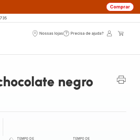
Comprar
 735
Nossas lojas
Precisa de ajuda?
Nossas
Precisa
A
O
lojas
de
minha
meu
ajuda?
conta
carrin
chocolate negro
TEMPO DE
TEMPO DE