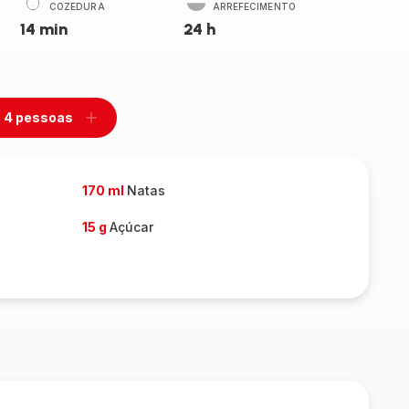
COZEDURA
ARREFECIMENTO
14 min
24 h
4 pessoas
mover
Adicionar
m
um
ssoas
pessoas
170 ml
Natas
15 g
Açúcar