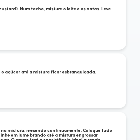
ustard). Num tacho, misture o leite e as natas. Leve
o açúcar até a mistura ficar esbranquiçada.
as na mistura, mexendo continuamente. Coloque tudo
inhe em lume brando até a mistura engrossar
erver. O creme terá a consistência ideal quando