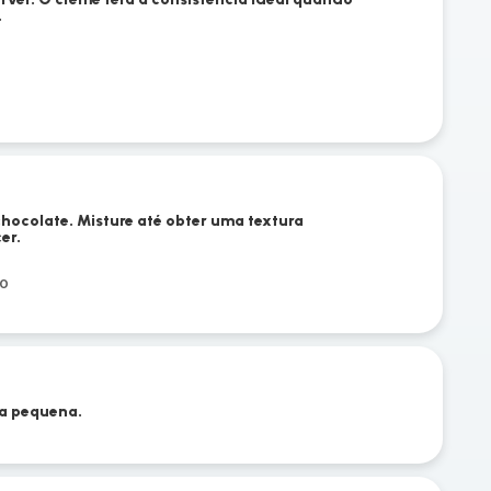
.
chocolate. Misture até obter uma textura
er.
ro
ça pequena.