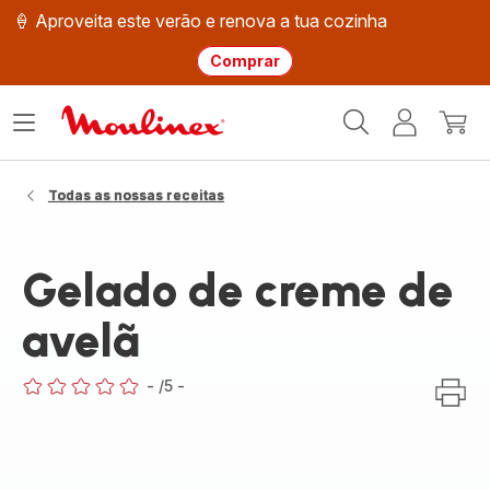
🍦 Aproveita este verão e renova a tua cozinha
Comprar
Página
Abrir
A
O
inicial
o
minha
meu
Moulinex
menu
conta
carri
Todas as nossas receitas
Gelado de creme de
avelã
-
/5
-
ratings.0