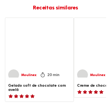
Receitas similares
Gelado
Creme
soft
de
de
chocolate
chocolate
e
com
avelã
avelã
20 min
Moulinex
Moulinex
Gelado soft de chocolate com
Creme de chocola
avelã
ratings.NaN
ratings.NaN