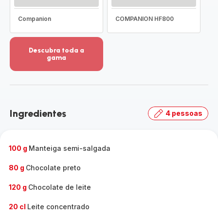
Companion
COMPANION HF800
Descubra toda a
gama
Ver
mais
detalhes
-
Descubra
Ingredientes
4 pessoas
toda
a
gama
-
100 g
Manteiga semi-salgada
80 g
Chocolate preto
120 g
Chocolate de leite
20 cl
Leite concentrado