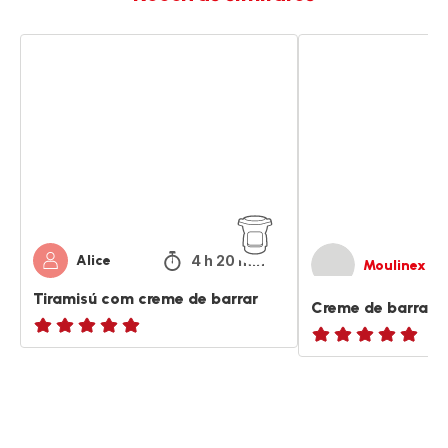
Tiramisú
Creme
com
de
creme
barrar
de
com
barrar
banana
4 h 20 min
Alice
Moulinex
Tiramisú com creme de barrar
Creme de barrar 
ratings.NaN
ratings.NaN