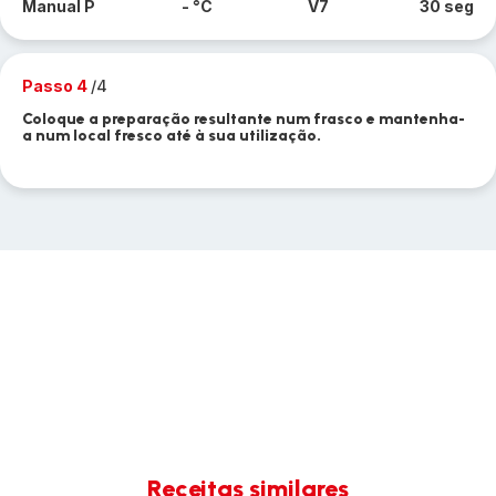
Manual P
- °C
V7
30 seg
Passo 4
/4
Coloque a preparação resultante num frasco e mantenha-
a num local fresco até à sua utilização.
Receitas similares