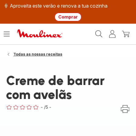
🍦 Aproveita este verão e renova a tua cozinha
Comprar
Página
Abrir
A
O
inicial
o
minha
meu
Moulinex
menu
conta
carri
Todas as nossas receitas
Creme de barrar
com avelãs
-
/5
-
ratings.0