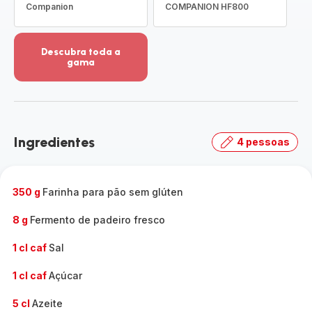
Companion
COMPANION HF800
Descubra toda a
gama
Ver
mais
detalhes
-
Descubra
Ingredientes
4 pessoas
toda
a
gama
-
350 g
Farinha para pão sem glúten
8 g
Fermento de padeiro fresco
1 cl caf
Sal
1 cl caf
Açúcar
5 cl
Azeite