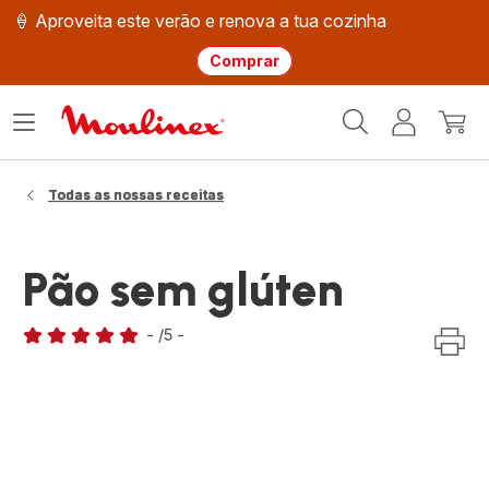
🍦 Aproveita este verão e renova a tua cozinha
Comprar
Página
Abrir
A
O
inicial
o
minha
meu
Moulinex
menu
conta
carri
Todas as nossas receitas
Pão sem glúten
-
/5
-
Avaliações
de
cinco
estrelas
(média)