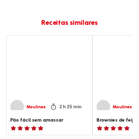
Receitas similares
Pão
Brownies
fácil
de
sem
feijão
amassar
sem
glúten
2 h 25 min
Moulinex
Moulinex
Pão fácil sem amassar
Brownies de feijã
ratings.NaN
ratings.NaN