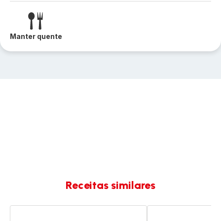
Manter quente
Receitas similares
Sopa
Camarões
de
com