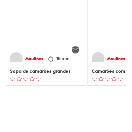
camarões
molho
grandes
15 min
Moulinex
Moulinex
Sopa de camarões grandes
Camarões com m
ratings.0
ratings.0