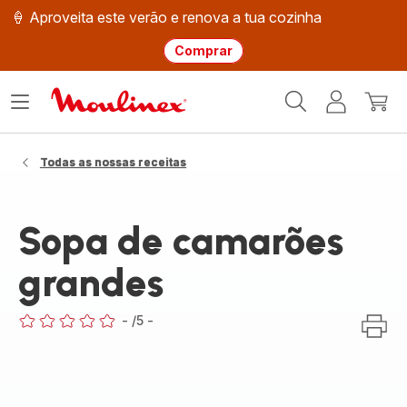
🍦 Aproveita este verão e renova a tua cozinha
Comprar
Página
Abrir
A
O
inicial
o
minha
meu
Moulinex
menu
conta
carri
Todas as nossas receitas
Sopa de camarões
grandes
-
/5
-
ratings.0