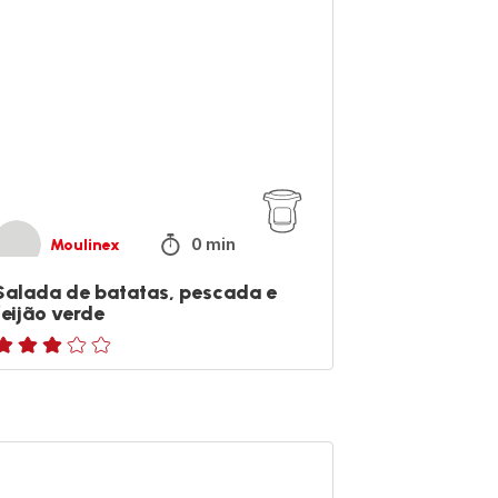
tatas,
scada
ijão
rde
0 min
Moulinex
Salada de batatas, pescada e
feijão verde
valiações
de
rês
strelas
ança
média)
ioche