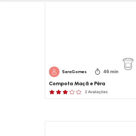
Maçã
e
Pêra
46 min
SaraGomes
Compota Maçã e Pêra
2 Avaliações
Avaliações
de
três
estrelas
(média)
Empadão
de