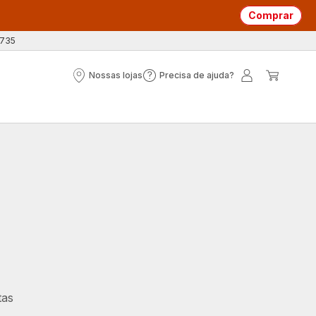
Comprar
 735
Nossas lojas
Precisa de ajuda?
Nossas
Precisa
A
O
lojas
de
minha
meu
ajuda?
conta
carrin
tas