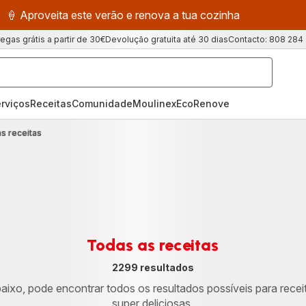
🍦 Aproveita este verão e renova a tua cozinha
regas grátis a partir de 30€
Devolução gratuita até 30 dias
Contacto: 808 284
rviços
Receitas
ComunidadeMoulinex
EcoRenove
s receitas
Todas as receitas
2299 resultados
aixo, pode encontrar todos os resultados possíveis para recei
super deliciosas.