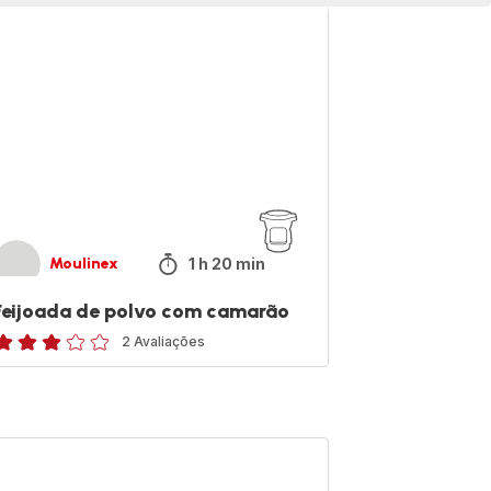
lvo
om
marão
1 h 20 min
Moulinex
Feijoada de polvo com camarão
2 Avaliações
valiações
de
rês
strelas
lada
média)