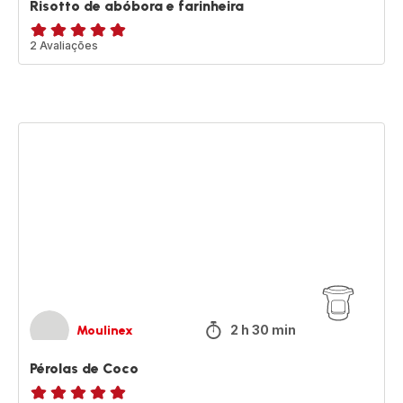
Risotto de abóbora e farinheira
Avaliações
2 Avaliações
de
cinco
estrelas
(média)
Pérolas
de
Coco
2 h 30 min
Moulinex
Pérolas de Coco