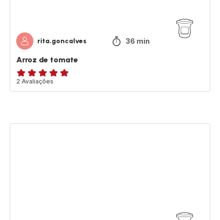
36 min
rita.goncalves
Arroz de tomate
Avaliações
2 Avaliações
de
cinco
estrelas
(média)
Tiramisú