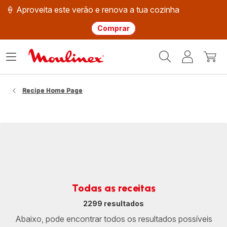
🍦 Aproveita este verão e renova a tua cozinha
Comprar
Página
Abrir
A
O
inicial
o
minha
meu
Moulinex
menu
conta
carri
Recipe Home Page
Todas as receitas
2299 resultados
Abaixo, pode encontrar todos os resultados possíveis